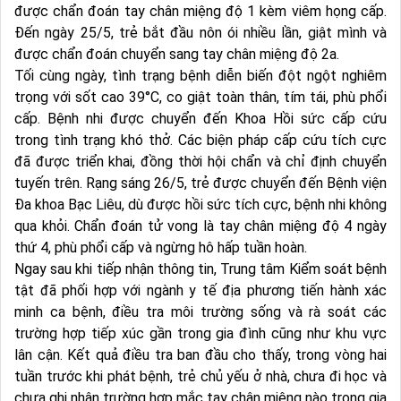
được chẩn đoán tay chân miệng độ 1 kèm viêm họng cấp.
Đến ngày 25/5, trẻ bắt đầu nôn ói nhiều lần, giật mình và
được chẩn đoán chuyển sang tay chân miệng độ 2a.
Tối cùng ngày, tình trạng bệnh diễn biến đột ngột nghiêm
trọng với sốt cao 39°C, co giật toàn thân, tím tái, phù phổi
cấp. Bệnh nhi được chuyển đến Khoa Hồi sức cấp cứu
trong tình trạng khó thở. Các biện pháp cấp cứu tích cực
đã được triển khai, đồng thời hội chẩn và chỉ định chuyển
tuyến trên. Rạng sáng 26/5, trẻ được chuyển đến Bệnh viện
Đa khoa Bạc Liêu, dù được hồi sức tích cực, bệnh nhi không
qua khỏi. Chẩn đoán tử vong là tay chân miệng độ 4 ngày
thứ 4, phù phổi cấp và ngừng hô hấp tuần hoàn.
Ngay sau khi tiếp nhận thông tin, Trung tâm Kiểm soát bệnh
tật đã phối hợp với ngành y tế địa phương tiến hành xác
minh ca bệnh, điều tra môi trường sống và rà soát các
trường hợp tiếp xúc gần trong gia đình cũng như khu vực
lân cận. Kết quả điều tra ban đầu cho thấy, trong vòng hai
tuần trước khi phát bệnh, trẻ chủ yếu ở nhà, chưa đi học và
chưa ghi nhận trường hợp mắc tay chân miệng nào trong gia