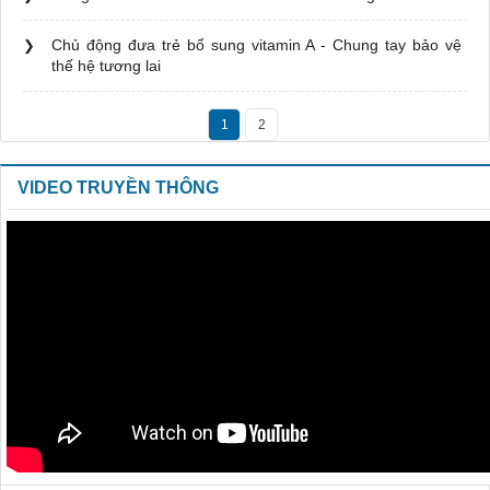
Chủ động đưa trẻ bổ sung vitamin A - Chung tay bảo vệ
thế hệ tương lai
1
2
VIDEO TRUYỀN THÔNG