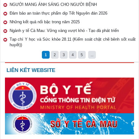
NGƯỜI MANG ÁNH SÁNG CHO NGƯỜI BỆNH
Đảm bảo an toàn thực phẩm dip Tết Nguyên đán 2026
Những kết quả nổi bậc trong năm 2025
Ngành y tế Cà Mau: Vững vàng vượt khó - Tạo đà phát triển
Tạp chí Y học và Sức khỏe 28.11 (Kiểm soát chặt chẽ bênh sốt xuất
huyết))
1
2
3
4
5
...
LIÊN KẾT WEBSITE