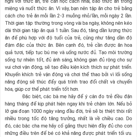
nghi với thức ăn, trẻ cần học cách nhai, đảo thức ăn trong
miệng và nuốt thức ăn. Vì vậy, bạn nên tập ăn cho trẻ bằng
cách cho trẻ ăn mỗi lần 2-3 muỗng nhỏ/lần, mỗi ngày 2 lần.
Thời gian tập thường trong vòng vài ba ngày, không nên kéo
dài thời gian tập ăn quá 1 tuần. Sau đó, tăng dần lượng thức
ăn để phù hợp với độ tuổi của trẻ, cũng như tăng dần độ
đậm đặc của thức ăn. Bên cạnh đó, trẻ cần được ăn hoa
quả tươi, tiếp tục bú mẹ và uống nước đủ. Tạo môi trường
sống tự nhiên tốt, đủ ánh sáng, không gian đủ rộng cho sự
vui chơi vận động, sẽ tạo điều kiện kích thích sự phát triển.
Khuyến khích trẻ vận động và chơi thể thao bởi vì lối sống
năng động sẽ thúc đẩy quá trình trao đổi chất và chuyển
hóa, giúp cơ thể phát triển tốt hơn.
Đặc biệt, các bà mẹ hãy để ý cân đo trẻ đều đặn
hàng tháng để kịp phát hiện ngay khi trẻ chậm lớn. Nếu bỏ
lỡ giai đoạn 1000 ngày vàng đầu đời, trẻ sẽ bị thiệt thòi rất
nhiều trong tốc độ tăng trưởng, nhất là về chiều cao. Do
đó, các bậc cha mẹ hãy cố gắng thực hiện đầy đủ cho con
những điều trên để bé có khả năng được phát triển tối ưu.