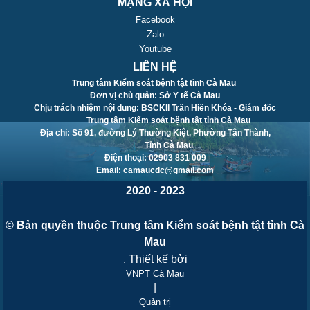
MẠNG XÃ HỘI
Facebook
Zalo
Youtube
LIÊN HỆ
Trung tâm Kiểm soát bệnh tật tỉnh Cà Mau
Đơn vị chủ quản: Sở Y tế Cà Mau
Chịu trách nhiệm nội dung: BSCKII Trần Hiến Khóa - Giám đốc
Trung tâm Kiểm soát bệnh tật tỉnh Cà Mau
Địa chỉ: Số 91, đường Lý Thường Kiệt, Phường Tân Thành,
Tỉnh Cà Mau
Điện thoại: 02903 831 009
Email: camaucdc@gmail.com
2020 - 2023
© Bản quyền thuộc Trung tâm Kiểm soát bệnh tật tỉnh Cà
Mau
. Thiết kế bởi
VNPT Cà Mau
|
Quản trị