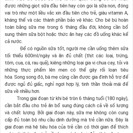
được những giọt sữa đầu tiên hay còn gọi là sữa non, đóng
vai trò như một liều vắc xin đầu tiên cho trẻ, giàu vitamin A,
kháng thể và các thành phần bảo vệ khác. Cho bé bú hoàn
toàn bằng sữa mẹ trong 6 tháng đầu đời, không cần bổ
sung thêm sữa bột hoặc thức ăn hay các đồ uống khác kể
cả nước.
Để có nguồn sữa tốt, người mẹ cần uống thêm sữa
tối thiểu 600ml/ngày và ăn đủ chất (thịt các loại, trứng,
tôm, cua, cá, rau quả), kiêng những loại gia vị chua cay, tỏi và
những thực phẩm lên men có thể gây rối loạn tiêu
hóa. Song song đó, bà mẹ cũng cần được gia đình hỗ trợ để
được ngủ đủ giấc, nghỉ ngơi hợp lý, tinh thần thoải mái để
sữa về nhiều hơn.
Trong giai đoạn từ khi bé tròn 6 tháng tuổi (180 ngày),
cần bắt đầu cho trẻ ăn bổ sung đúng cách cả về số lượng
và chất lượng. Bởi giai đoạn này, sữa mẹ không còn cung
cấp đủ toàn bộ nhu cầu dinh dưỡng mà trẻ cần nữa. Đây là
giai đoạn mà hệ tiêu hóa của trẻ cần có thời gian để thích