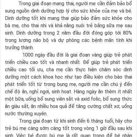
Trong giai đoạn mang thai, người mẹ cần đảm bảo bổ
sung nguồn dinh dưỡng hợp lý cho sức khỏe của mẹ và bé.
Dinh dưỡng tốt khi mang thai giúp bảo đảm sức khỏe cho
bà mẹ, cho thai nhi và khả năng nuôi trẻ bằng sữa mẹ sau
sinh. Dinh dưỡng trong 2 năm đầu đời đóng góp tới 80%
trọng lượng não bộ và dự phòng các bệnh mãn tính khi
trưởng thành.
1000 ngày đầu đời là giai đoạn vàng giúp trẻ phát
triển chiều cao tốt và nhanh nhất. Để giúp trẻ phát triển
chiều cao tối ưu, cha mẹ cần thực hiện chăm sóc dinh
dưỡng một cách khoa học như tạo điều kiện cho bào thai
phát triển tốt từ trong bụng mẹ, người mẹ cần chú ý đến
chế độ ăn, nghỉ ngơi, sinh hoạt. Hàng ngày ăn thêm ít nhất
một bữa, uống bổ sung viên sắt và axid folic, bổ sung thức
ăn giàu sắt, ăn nhiều hoa quả để tăng cường chất xơ, uống
nước thường xuyên.
Trong giai đoạn từ khi sinh đến 6 tháng tuổi, hãy cho
trẻ bú mẹ càng sớm càng tốt trong vòng 1 giờ đầu sau khi
sinh. Việc bé được bú mẹ là rất quan trọng để bé nhận