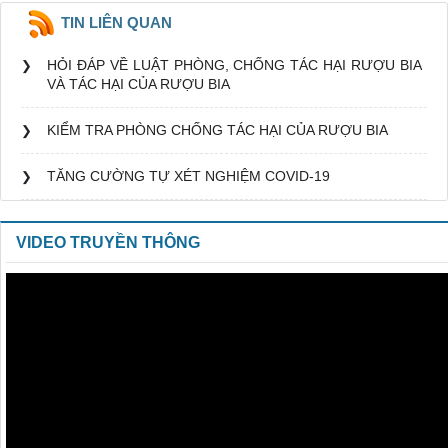
TIN LIÊN QUAN
HỎI ĐÁP VỀ LUẬT PHÒNG, CHỐNG TÁC HẠI RƯỢU BIA
VÀ TÁC HẠI CỦA RƯỢU BIA
KIỂM TRA PHÒNG CHỐNG TÁC HẠI CỦA RƯỢU BIA
TĂNG CƯỜNG TỰ XÉT NGHIỆM COVID-19
VIDEO TRUYỀN THÔNG