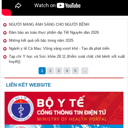
NGƯỜI MANG ÁNH SÁNG CHO NGƯỜI BỆNH
Đảm bảo an toàn thực phẩm dip Tết Nguyên đán 2026
Những kết quả nổi bậc trong năm 2025
Ngành y tế Cà Mau: Vững vàng vượt khó - Tạo đà phát triển
Tạp chí Y học và Sức khỏe 28.11 (Kiểm soát chặt chẽ bênh sốt xuất
huyết))
1
2
3
4
5
...
LIÊN KẾT WEBSITE