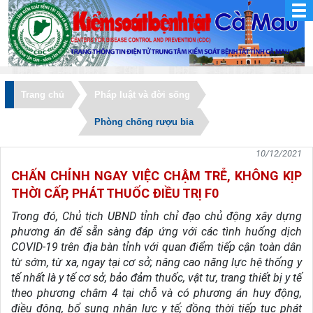
Trang chủ
Pháp luật và đời sống
Phòng chống rượu bia
10/12/2021
CHẤN CHỈNH NGAY VIỆC CHẬM TRỄ, KHÔNG KỊP
THỜI CẤP, PHÁT THUỐC ĐIỀU TRỊ F0
Trong đó, Chủ tịch UBND tỉnh chỉ đạo chủ động xây dựng
phương án để sẵn sàng đáp ứng với các tình huống dịch
COVID-19 trên địa bàn tỉnh với quan điểm tiếp cận toàn dân
từ sớm, từ xa, ngay tại cơ sở; nâng cao năng lực hệ thống y
tế nhất là y tế cơ sở, bảo đảm thuốc, vật tư, trang thiết bị y tế
theo phương châm 4 tại chỗ và có phương án huy động,
điều động, bổ sung nhân lực y tế; đồng thời tiếp tục phát