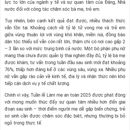
lực to lớn của ngành y tế và sự quan tâm của Đảng, Nhà
nước đối với công tác chăm sóc bà mẹ, trẻ em.
Tuy nhiên, bên cạnh kết quả đạt được, nhiều thách thức
vẫn tồn tại. Khoảng cách về tỷ lệ tử vong mẹ và trẻ em
giữa vùng thuận lợi với vùng khó khăn, miền núi, đồng bào
dân tộc thiểu số vẫn còn rất lớn, thậm chí có nơi cao gấp 2
– 3 lần so với mức trung bình cả nước. Một bộ phận phụ nữ
mang thai chưa được quản lý thai nghén đầy đủ; tỷ lệ bà mẹ
được khám, tư vấn trong tuần đầu sau sinh mới đạt khoảng
76%, thấp hơn đáng kể ở các vùng sâu, vùng xa. Nhiều phụ
nữ vẫn gặp rào cản về kinh tế, địa lý và nhận thức nên khó
tiếp cận dịch vụ y tế chất lượng.
Chính vì vậy, Tuần lễ Làm mẹ an toàn 2025 được phát động
với mong muốn thúc đẩy sự quan tâm nhiều hơn đến giai
đoạn sau sinh – thời điểm người mẹ dễ gặp biến chứng, trẻ
sơ sinh cần được chăm sóc đặc biệt, nhưng thường bị bỏ
ngỏ trong thực tế.