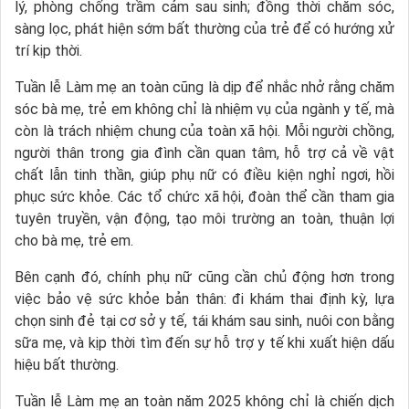
lý, phòng chống trầm cảm sau sinh; đồng thời chăm sóc,
sàng lọc, phát hiện sớm bất thường của trẻ để có hướng xử
trí kịp thời.
Tuần lễ Làm mẹ an toàn cũng là dịp để nhắc nhở rằng chăm
sóc bà mẹ, trẻ em không chỉ là nhiệm vụ của ngành y tế, mà
còn là trách nhiệm chung của toàn xã hội. Mỗi người chồng,
người thân trong gia đình cần quan tâm, hỗ trợ cả về vật
chất lẫn tinh thần, giúp phụ nữ có điều kiện nghỉ ngơi, hồi
phục sức khỏe. Các tổ chức xã hội, đoàn thể cần tham gia
tuyên truyền, vận động, tạo môi trường an toàn, thuận lợi
cho bà mẹ, trẻ em.
Bên cạnh đó, chính phụ nữ cũng cần chủ động hơn trong
việc bảo vệ sức khỏe bản thân: đi khám thai định kỳ, lựa
chọn sinh đẻ tại cơ sở y tế, tái khám sau sinh, nuôi con bằng
sữa mẹ, và kịp thời tìm đến sự hỗ trợ y tế khi xuất hiện dấu
hiệu bất thường.
Tuần lễ Làm mẹ an toàn năm 2025 không chỉ là chiến dịch