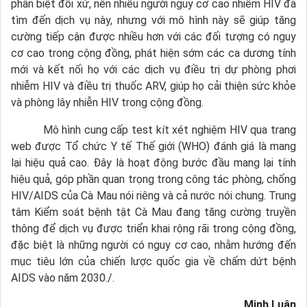
phân biệt đối xử, nên nhiều người nguy cơ cao nhiễm HIV đã
tìm đến dịch vụ này, nhưng với mô hình này sẽ giúp tăng
cường tiếp cận được nhiều hơn với các đối tượng có nguy
cơ cao trong cộng đồng, phát hiện sớm các ca dương tính
mới và kết nối họ với các dịch vụ điều trị dự phòng phơi
nhiễm HIV và điều trị thuốc ARV, giúp họ cải thiện sức khỏe
và phòng lây nhiễn HIV trong cộng đồng.
Mô hình cung cấp test kít xét nghiệm HIV qua trang
web được Tổ chức Y tế Thế giới (WHO) đánh giá là mang
lại hiệu quả cao. Đây là hoạt động bước đầu mang lại tính
hiệu quả, góp phần quan trọng trong công tác phòng, chống
HIV/AIDS của Cà Mau nói riêng và cả nước nói chung. Trung
tâm Kiểm soát bệnh tật Cà Mau đang tăng cường truyền
thông để dịch vụ được triển khai rộng rãi trong cộng đồng,
đặc biệt là những người có nguy cơ cao, nhằm hướng đến
mục tiêu lớn của chiến lược quốc gia về chấm dứt bệnh
AIDS vào năm 2030./.
Minh Luân