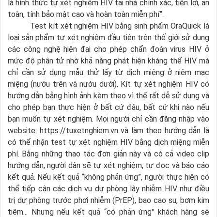
là hình thức tự xét nghiệm HIV tại nhà chính xác, tiện lợi, an
toàn, tính bảo mật cao và hoàn toàn miễn phí”.
Test kít xét nghiệm HIV bằng sinh phẩm OraQuick là
loại sản phẩm tự xét nghiệm đầu tiên trên thế giới sử dụng
các công nghệ hiện đại cho phép chẩn đoán virus HIV ở
mức độ phân tử nhờ khả năng phát hiện kháng thể HIV mà
chỉ cần sử dụng mẫu thử lấy từ dịch miệng ở niêm mạc
miệng (nướu trên và nướu dưới). Kít tự xét nghiệm HIV có
hướng dẫn bằng hình ảnh kèm theo vì thế rất dễ sử dụng và
cho phép bạn thực hiện ở bất cứ đâu, bất cứ khi nào nếu
bạn muốn tự xét nghiệm. Mọi người chỉ cần đăng nhập vào
website: https://tuxetnghiem.vn và làm theo hướng dẫn là
có thể nhận test tự xét nghiệm HIV bằng dịch miệng miễn
phí. Bằng những thao tác đơn giản này và có cả video clip
hướng dẫn, người dân sẽ tự xét nghiệm, tự đọc và báo cáo
kết quả. Nếu kết quả “không phản ứng”, người thực hiện có
thể tiếp cận các dịch vụ dự phòng lây nhiễm HIV như điều
trị dự phòng trước phơi nhiễm (PrEP), bao cao su, bơm kim
tiêm... Nhưng nếu kết quả “có phản ứng" khách hàng sẽ