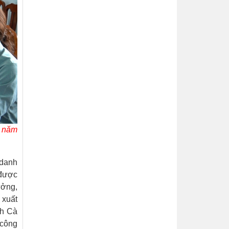
h năm
 danh
 được
ưởng,
 xuất
nh Cà
 công