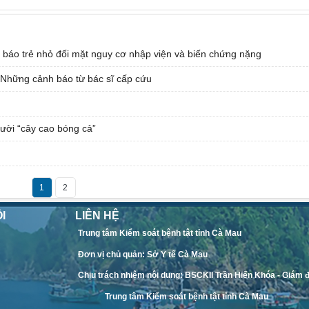
 báo trẻ nhỏ đối mặt nguy cơ nhập viện và biến chứng nặng
Những cảnh báo từ bác sĩ cấp cứu
gười “cây cao bóng cả”
1
2
I
LIÊN HỆ
Trung tâm Kiểm soát bệnh tật tỉnh Cà Mau
Đơn vị chủ quản: Sở Y tế Cà Mau
Chịu trách nhiệm nội dung: BSCKII Trần Hiến Khóa - Giám 
Trung tâm Kiểm soát bệnh tật tỉnh Cà Mau