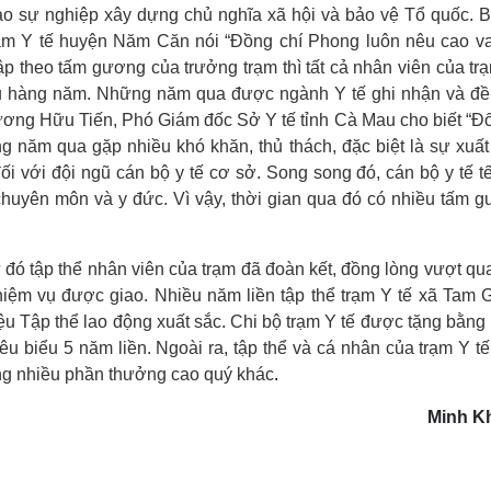
o sự nghiệp xây dựng chủ nghĩa xã hội và bảo vệ Tổ quốc. B
m Y tế huyện Năm Căn nói “Đồng chí Phong luôn nêu cao vai
ập theo tấm gương của trưởng trạm thì tất cả nhân viên của tr
vụ hàng năm. Những năm qua được ngành Y tế ghi nhận và đề
ương Hữu Tiến, Phó Giám đốc Sở Y tế tỉnh Cà Mau cho biết “Đố
ng năm qua gặp nhiều khó khăn, thủ thách, đặc biệt là sự xuất
ối với đội ngũ cán bộ y tế cơ sở. Song song đó, cán bộ y tế tế
ộ chuyên môn và y đức. Vì vậy, thời gian qua đó có nhiều tấm 
tập thể nhân viên của trạm đã đoàn kết, đồng lòng vượt qu
iệm vụ được giao. Nhiều năm liền tập thể trạm Y tế xã Tam 
u Tập thể lao động xuất sắc. Chi bộ trạm Y tế được tặng bằng
êu biểu 5 năm liền. Ngoài ra, tập thể và cá nhân của trạm Y t
ng nhiều phần thưởng cao quý khác
.
Minh K