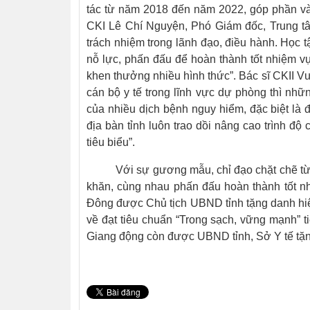
tác từ năm 2018 đến năm 2022, góp phần và
CKI Lê Chí Nguyện, Phó Giám đốc, Trung tâ
trách nhiệm trong lãnh đạo, điều hành. Học t
nỗ lực, phấn đấu để hoàn thành tốt nhiệm 
khen thưởng nhiều hình thức”. Bác sĩ CKII V
cán bộ y tế trong lĩnh vực dự phòng thì nhữ
của nhiều dịch bệnh nguy hiểm, đặc biệt là đ
địa bàn tỉnh luôn trao dồi nâng cao trình đ
tiêu biểu”.
Với sự gương mẫu, chỉ đạo chặt chẽ từ đó 
khăn, cùng nhau phấn đấu hoàn thành tốt nh
Đông được Chủ tịch UBND tỉnh tặng danh hiệ
về đạt tiêu chuẩn “Trong sạch, vững mạnh” ti
Giang động còn được UBND tỉnh, Sở Y tế tặ