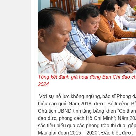
Tổng kết đánh giá hoạt động Ban Chỉ đạo c
2024
Với sự nỗ lực không ngừng, bác sĩ Phong đ
hiệu cao quý. Năm 2018, được Bộ trưởng Bộ 
Chủ tịch UBND tỉnh tặng bằng khen “Có thành
đạo đức, phong cách Hồ Chí Minh”; Năm 202
sắc tiêu biểu qua các phong trào thi đua, góp
Mau giai đoạn 2015 – 2020”
.
Đặc biệt, được 