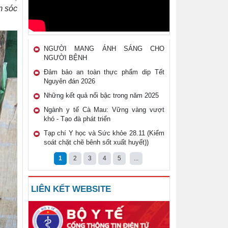
m sóc
NGƯỜI MANG ÁNH SÁNG CHO
NGƯỜI BỆNH
Đảm bảo an toàn thực phẩm dip Tết
Nguyên đán 2026
Những kết quả nổi bậc trong năm 2025
Ngành y tế Cà Mau: Vững vàng vượt
khó - Tạo đà phát triển
Tạp chí Y học và Sức khỏe 28.11 (Kiểm
soát chặt chẽ bênh sốt xuất huyết))
1
2
3
4
5
...
LIÊN KẾT WEBSITE