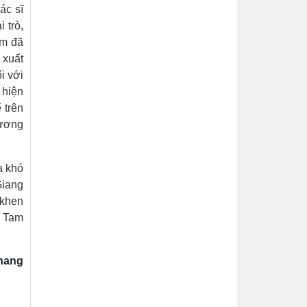
ác sĩ
 trò,
ạm đã
 xuất
i với
 hiện
 trên
gương
a khó
Giang
 khen
ế Tam
hang