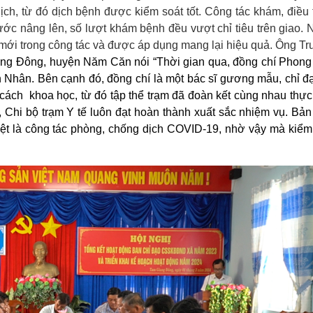
ịch, từ đó dịch bệnh được kiểm soát tốt. Công tác khám, điều t
c nâng lên, số lượt khám bệnh đều vượt chỉ tiêu trên giao. 
 mới trong công tác và được áp dụng mang lại hiệu quả. Ông T
ng Đông, huyện Năm Căn nói “Thời gian qua, đồng chí Phong
n Nhân. Bên cạnh đó, đồng chí là một bác sĩ gương mẫu, chỉ đ
cách khoa học, từ đó tập thể trạm đã đoàn kết cùng nhau thực
 Chi bộ trạm Y tế luôn đạt hoàn thành xuất sắc nhiệm vụ. Bản
ệt là công tác phòng, chống dịch COVID-19, nhờ vậy mà kiểm