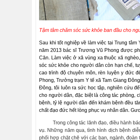
Tậm tâm chăm sóc sức khỏe ban đầu cho ng
Sau khi tốt nghiệp về làm việc tại Trung tâm
năm 2013 bác sĩ Trương Vũ Phong được ph
Căn. Làm việc ở xã vùng xa thuộc xã nghèo, p
sóc sức khỏe cho người dân còn hạn chế, tu
cao trình độ chuyên môn, rèn luyện y đức đ
Phong, Trưởng trạm Y tế xã Tam Giang Đông,
Đông, tôi luôn ra sức học tập, nghiên cứu 
cho người dân, đặc biệt là công tác phòng, c
bệnh, tỷ lệ người dân đến khám bệnh đều tăng
chất đạo đức hết lòng phục vụ nhân dân. Gươ
Trong công tác lãnh đạo, điều hành bác s
vụ. Những năm qua, tình hình dịch bệnh diễ
phối hợp chặt chẽ với các ban, ngành, đoàn t