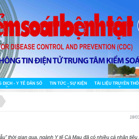
DỊCH - Y TẾ DÂN SỐ
TIN TỨC - SỰ KIỆN
TÀI LIỆU TRUYỀN TH
18/0
u” thời gian qua, ngành Y tế Cà Mau đã có nhiều cá nhân tiêu 