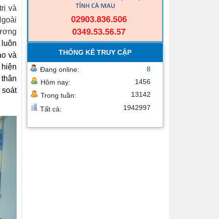
rị và
Ngoài
rương
 luôn
THỐNG KÊ TRUY CẬP
ạo và
 hiện
8
Đang online:
 thân
1456
Hôm nay:
 soát
13142
Trong tuần:
1942997
Tất cả: