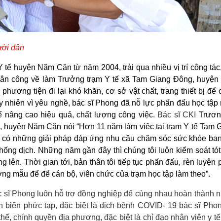
ười dân
 Y tế huyện Năm Căn từ năm 2004, trải qua nhiều vị trí công tác
ân công về làm Trưởng trạm Y tế xã Tam Giang Đông, huyệ
hương tiện đi lại khó khăn, cơ sở vật chất, trang thiết bị để
y nhiên vì yêu nghề, bác sĩ Phong đã nỗ lực phấn đấu học tập
ể nâng cao hiệu quả, chất lượng công việc.
Bác sĩ CKI
Trươn
 huyện Năm Căn nói “Hơn 11 năm làm việc tại trạm Y tế Tam 
để có những giải pháp đáp ứng nhu cầu chăm sóc sức khỏe ba
hống dịch. Những năm gần đây thì chúng tôi luôn kiểm soát tót
 lên. Thời gian tới, bản thân tôi tiếp tục phấn đấu, rèn luyện
ng mẫu để để cán bộ, viên chức của trạm học tập làm theo”.
ĩ Phong luôn hỗ trợ đồng nghiệp để cùng nhau hoàn thành 
n biến phức tạp, đặc biệt là dịch bệnh COVID- 19 bác sĩ Pho
hể, chính quyền địa phương, đặc biệt là chỉ đạo nhân viên y tế 