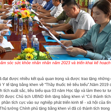
hăm sóc sức khỏe nhân nhân năm 2023 và triển khai kế hoạc
ã đạt được nhiều kết quả quan trọng và được trao tặng những
Y tế tặng bằng khen về “Thầy thuốc trẻ tiêu biểu”.Năm 2019
 tích xuất sắc, tiêu biểu qua 03 năm Học tập và làm theo tư t
0 được Chủ tịch UBND tỉnh tặng bằng khen vì “Có thành tích
 phần tích cực vào sự nghiệp phát triển kinh tế - xã hội của tỉ
Thủ tướng Chính phủ tặng bằng khen vì đã có thành tích trong