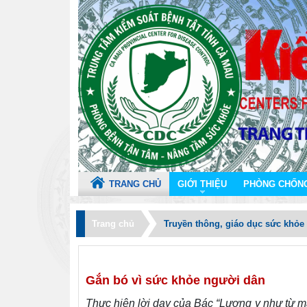
TRANG CHỦ
GIỚI THIỆU
PHÒNG CHỐNG 
Trang chủ
Truyền thông, giáo dục sức khỏe
Gắn bó vì sức khỏe người dân
Thực hiện lời dạy của Bác “Lương y như từ mẫ