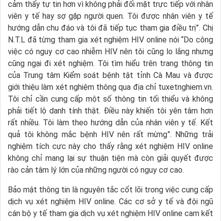
cảm thấy tự tin hơn vì không phải đối mặt trực tiếp với nhân
viên y tế hay sợ gặp người quen. Tôi được nhân viên y tế
hướng dẫn chu đáo và tôi đã tiếp tục tham gia điều trị”. Chị
N.T.L đã từng tham gia xét nghiệm HIV online nói “Do công
việc có nguy cơ cao nhiễm HIV nên tôi cũng lo lắng nhưng
cũng ngại đi xét nghiệm. Tôi tìm hiểu trên trang thông tin
của Trung tâm Kiểm soát bệnh tật tỉnh Cà Mau và được
giới thiệu làm xét nghiệm thông qua địa chỉ tuxetnghiem.vn.
Tôi chỉ cần cung cấp một số thông tin tối thiểu và không
phải tiết lộ danh tính thật. Điều này khiến tôi yên tâm hơn
rất nhiều. Tôi làm theo hướng dẫn của nhân viên y tế. Kết
quả tôi không mắc bệnh HIV nên rất mừng”. Những trải
nghiệm tích cực này cho thấy rằng xét nghiệm HIV online
không chỉ mang lại sự thuận tiện mà còn giải quyết được
rào cản tâm lý lớn của những người có nguy cơ cao.
Bảo mật thông tin là nguyên tắc cốt lõi trong việc cung cấp
dịch vụ xét nghiệm HIV online. Các cơ sở y tế và đội ngũ
cán bộ y tế tham gia dịch vụ xét nghiệm HIV online cam kết