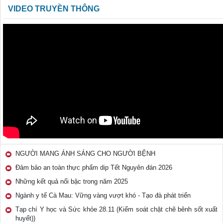
VIDEO TRUYỀN THÔNG
NGƯỜI MANG ÁNH SÁNG CHO NGƯỜI BỆNH
Đảm bảo an toàn thực phẩm dip Tết Nguyên đán 2026
Những kết quả nổi bậc trong năm 2025
Ngành y tế Cà Mau: Vững vàng vượt khó - Tạo đà phát triển
Tạp chí Y học và Sức khỏe 28.11 (Kiểm soát chặt chẽ bênh sốt xuất
huyết))