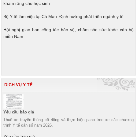
khám răng cho học sinh
Bộ Y tế làm việc tại Cà Mau: Định hướng phát triển ngành y tế
Hội nghị giao ban công tác bảo vệ, chăm sóc sức khỏe cán bộ
Nâng cao năng lực truyền thông - giáo dục sức khỏe về
miền Nam
phòng, chống bệnh Dại
DỊCH VỤ Y TẾ
Yêu cầu báo giá
Thuê xe truyền thông cổ động và thực hiện pano treo xe các chương
trình Y tế dân số năm 2026.
Yêu cầu báo giá