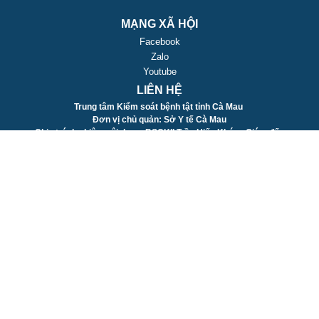
MẠNG XÃ HỘI
Facebook
Zalo
Youtube
LIÊN HỆ
Trung tâm Kiểm soát bệnh tật tỉnh Cà Mau
Đơn vị chủ quản: Sở Y tế Cà Mau
Chịu trách nhiệm nội dung: BSCKII Trần Hiến Khóa - Giám đốc
Trung tâm Kiểm soát bệnh tật tỉnh Cà Mau
Địa chỉ: Số 91, đường Lý Thường Kiệt, Phường Tân Thành,
Tỉnh Cà Mau
Điện thoại: 02903 831 009
Email: camaucdc@gmail.com
2020 - 2023
© Bản quyền thuộc Trung tâm Kiểm soát bệnh tật tỉnh Cà
Mau
. Thiết kế bởi
VNPT Cà Mau
|