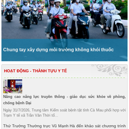
Chung tay xây dựng môi trường không khói thuốc
HOẠT ĐỘNG - THÀNH TỰU Y TẾ
Nâng cao năng lực truyền thông - giáo dục sức khỏe về phòng,
chống bệnh Dại
Ngày 31/7/2026, Trung tâm Kiểm soát bệnh tật tỉnh Cà Mau phối hợp với
Trạm Y tế xã Trần Văn Thời tổ...
Thứ Trưởng Thường trực Vũ Mạnh Hà đến khảo sát chương trình